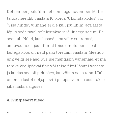
Detsember jõulufilmideta on nagu november. Mulle
täitsa meeldib vaadata 10. korda “Üksinda kodus” või
“Visa hinge”, viimane ei ole küll jõulufilm, aga aasta
lõpus seda tavaliselt lastakse ja jõuludega see mulle
seostub. Nüüd, kus lapsed juba vähe suuremad,
annavad need jõulufilmid teise emotsiooni, sest
lastega koos on neid palju toredam vaadata. Meenub
ehk veidi see aeg, kus ise mangusin vanemaid, et ma
tohiks koolipäeval ühe või teise filmi lõpuni vaadata
ja kuidas see oli pidupäev, kui võisin seda teha. Nüüd
on enda lastel neljapäeviti pidupäev, mida oodatakse
juba nädala alguses.
4. Kingisoovitused