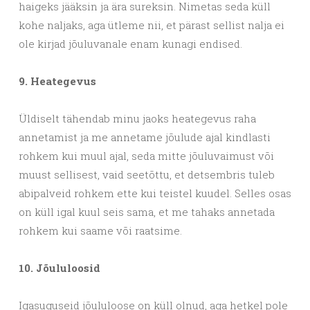
haigeks jääksin ja ära sureksin. Nimetas seda küll
kohe naljaks, aga ütleme nii, et pärast sellist nalja ei
ole kirjad jõuluvanale enam kunagi endised.
9. Heategevus
Üldiselt tähendab minu jaoks heategevus raha
annetamist ja me annetame jõulude ajal kindlasti
rohkem kui muul ajal, seda mitte jõuluvaimust või
muust sellisest, vaid seetõttu, et detsembris tuleb
abipalveid rohkem ette kui teistel kuudel. Selles osas
on küll igal kuul seis sama, et me tahaks annetada
rohkem kui saame või raatsime.
10. Jõululoosid
Igasuguseid jõululoose on küll olnud, aga hetkel pole