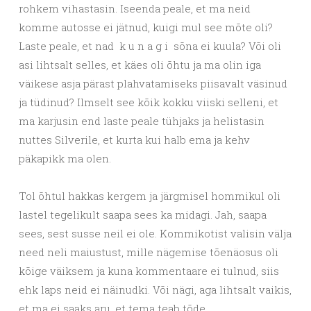
rohkem vihastasin. Iseenda peale, et ma neid
komme autosse ei jätnud, kuigi mul see mõte oli?
Laste peale, et nad k u n a g i sõna ei kuula? Või oli
asi lihtsalt selles, et käes oli õhtu ja ma olin iga
väikese asja pärast plahvatamiseks piisavalt väsinud
ja tüdinud? Ilmselt see kõik kokku viiski selleni, et
ma karjusin end laste peale tühjaks ja helistasin
nuttes Silverile, et kurta kui halb ema ja kehv
päkapikk ma olen.
Tol õhtul hakkas kergem ja järgmisel hommikul oli
lastel tegelikult saapa sees ka midagi. Jah, saapa
sees, sest susse neil ei ole. Kommikotist valisin välja
need neli maiustust, mille nägemise tõenäosus oli
kõige väiksem ja kuna kommentaare ei tulnud, siis
ehk laps neid ei näinudki. Või nägi, aga lihtsalt vaikis,
et ma ei saaks aru, et tema teab tõde.