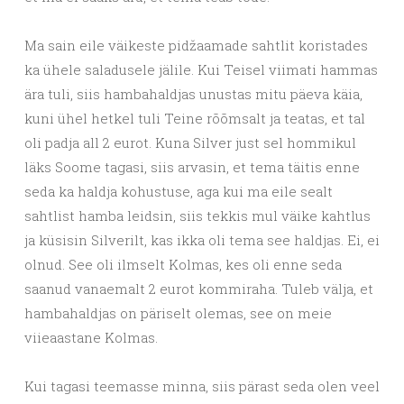
Ma sain eile väikeste pidžaamade sahtlit koristades
ka ühele saladusele jälile. Kui Teisel viimati hammas
ära tuli, siis hambahaldjas unustas mitu päeva käia,
kuni ühel hetkel tuli Teine rõõmsalt ja teatas, et tal
oli padja all 2 eurot. Kuna Silver just sel hommikul
läks Soome tagasi, siis arvasin, et tema täitis enne
seda ka haldja kohustuse, aga kui ma eile sealt
sahtlist hamba leidsin, siis tekkis mul väike kahtlus
ja küsisin Silverilt, kas ikka oli tema see haldjas. Ei, ei
olnud. See oli ilmselt Kolmas, kes oli enne seda
saanud vanaemalt 2 eurot kommiraha. Tuleb välja, et
hambahaldjas on päriselt olemas, see on meie
viieaastane Kolmas.
Kui tagasi teemasse minna, siis pärast seda olen veel