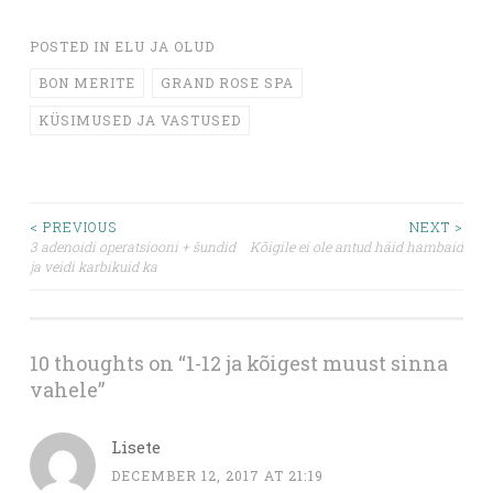
POSTED IN
ELU JA OLUD
BON MERITE
GRAND ROSE SPA
KÜSIMUSED JA VASTUSED
Post
< PREVIOUS
NEXT >
3 adenoidi operatsiooni + šundid
Kõigile ei ole antud häid hambaid
ja veidi karbikuid ka
navigation
10 thoughts on “
1-12 ja kõigest muust sinna
vahele
”
Lisete
DECEMBER 12, 2017 AT 21:19