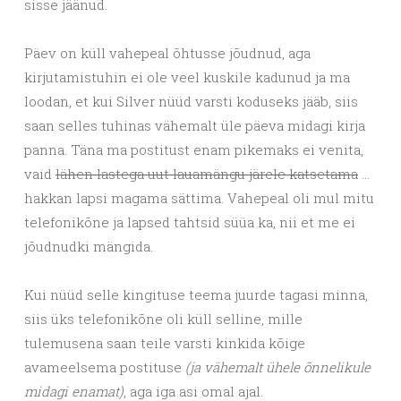
sisse jäänud.
Päev on küll vahepeal õhtusse jõudnud, aga
kirjutamistuhin ei ole veel kuskile kadunud ja ma
loodan, et kui Silver nüüd varsti koduseks jääb, siis
saan selles tuhinas vähemalt üle päeva midagi kirja
panna. Täna ma postitust enam pikemaks ei venita,
vaid
lähen lastega uut lauamängu järele katsetama
…
hakkan lapsi magama sättima. Vahepeal oli mul mitu
telefonikõne ja lapsed tahtsid süüa ka, nii et me ei
jõudnudki mängida.
Kui nüüd selle kingituse teema juurde tagasi minna,
siis üks telefonikõne oli küll selline, mille
tulemusena saan teile varsti kinkida kõige
avameelsema postituse
(ja vähemalt ühele õnnelikule
midagi enamat)
, aga iga asi omal ajal.