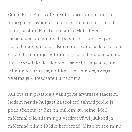
Grand Rose Spaas oleme ühe korra varem käinud,
kohe pärast avamist, tänaseks on olukord ilmselt
teine, sest nii Facebooki kui ka Hotelliveebi
tagasisides on korduvalt öeldud, et hotell vajab
hädasti uuenduskuuri. Kuna me teame seda ette, siis
ehk ei teki mingit pettumust ja ausalt öeldes on mul
vist ükskõik ka, kui kõik ei näe välja nagu uus, me
läheme sinna ikkagi rohkem teineteisega aega
veetma ja Kuressaare ilu nautima.
Kui ma siin plaatidelt vanu pilte arvutisse laadisin,
leidsin nende hulgast ka tookord tehtud pildid ja
pean tõdema, et üks on hullem kui teine. Meil
mõlemal olid siis mingit veidrat värvi juuksed ja
mõlemad olime 10 kilo kergemad. Mitte et see minu