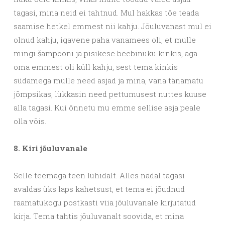
tagasi, mina neid ei tahtnud. Mul hakkas tõe teada
saamise hetkel emmest nii kahju. Jõuluvanast mul ei
olnud kahju, igavene paha vanamees oli, et mulle
mingi šampooni ja pisikese beebinuku kinkis, aga
oma emmest oli küll kahju, sest tema kinkis
südamega mulle need asjad ja mina, vana tänamatu
jõmpsikas, lükkasin need pettumusest nuttes kuuse
alla tagasi. Kui õnnetu mu emme sellise asja peale
olla võis.
8. Kiri jõuluvanale
Selle teemaga teen lühidalt. Alles nädal tagasi
avaldas üks laps kahetsust, et tema ei jõudnud
raamatukogu postkasti viia jõuluvanale kirjutatud
kirja. Tema tahtis jõuluvanalt soovida, et mina