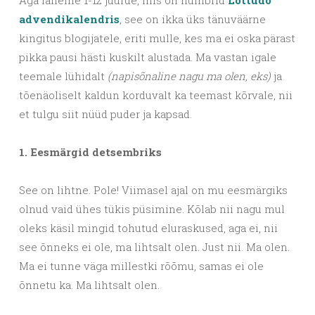
Aga läheme 1-12 juurde, mis on numbrid
Lottudo
advendikalendris
, see on ikka üks tänuväärne
kingitus blogijatele, eriti mulle, kes ma ei oska pärast
pikka pausi hästi kuskilt alustada. Ma vastan igale
teemale lühidalt
(napisõnaline nagu ma olen, eks)
ja
tõenäoliselt kaldun korduvalt ka teemast kõrvale, nii
et tulgu siit nüüd puder ja kapsad.
1. Eesmärgid detsembriks
See on lihtne. Pole! Viimasel ajal on mu eesmärgiks
olnud vaid ühes tükis püsimine. Kõlab nii nagu mul
oleks käsil mingid tohutud eluraskused, aga ei, nii
see õnneks ei ole, ma lihtsalt olen. Just nii. Ma olen.
Ma ei tunne väga millestki rõõmu, samas ei ole
õnnetu ka. Ma lihtsalt olen.