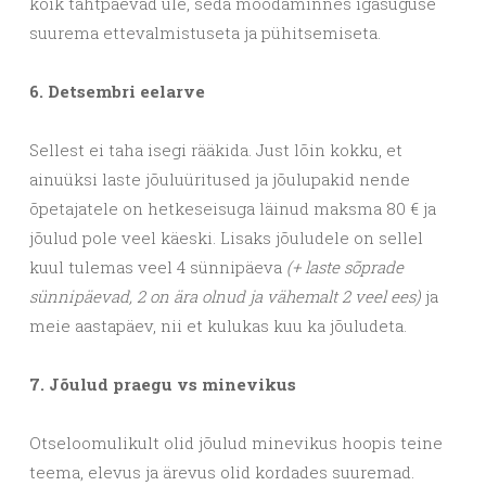
kõik tähtpäevad üle, seda möödaminnes igasuguse
suurema ettevalmistuseta ja pühitsemiseta.
6. Detsembri eelarve
Sellest ei taha isegi rääkida. Just lõin kokku, et
ainuüksi laste jõuluüritused ja jõulupakid nende
õpetajatele on hetkeseisuga läinud maksma 80 € ja
jõulud pole veel käeski. Lisaks jõuludele on sellel
kuul tulemas veel 4 sünnipäeva
(+ laste sõprade
sünnipäevad, 2 on ära olnud ja vähemalt 2 veel ees)
ja
meie aastapäev, nii et kulukas kuu ka jõuludeta.
7. Jõulud praegu vs minevikus
Otseloomulikult olid jõulud minevikus hoopis teine
teema, elevus ja ärevus olid kordades suuremad.