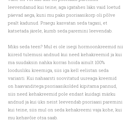
leevendanud kui teine, aga igatahes läks vaid loetud
päevad aega, kuni mu paks psoriaasikorp oli põlve
pealt kadunud. Praegu kasvatan seda tagasi, et
katsetada järele, kumb seda paremini leevendab.
Miks seda teen? Mul ei ole isegi hormoonkreemid nii
kiireid tulemusi andnud kui need kehakreemid ja kui
ma suudaksin nahka korras hoida ainult 100%
loodusliku kreemiga, siis iga kell eelistan seda
varianti. Kui nahaarsti soovitatud uureaga kreemid
on haavanditega psoriaasikolded kipitama pannud,
siis need kehakreemid pole endast kuidagi märku
andnud ja kui üks neist leevendab psoriaasi paremini
kui teine, siis mul on seda kehakreemi vaja kohe, kui
mu kehavõie otsa saab.