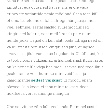
Kuna me sellel aastal ei tee peale laste kellelegi
kingitusi ega oota neid ka ise, siis ei ole väga
erinevate variantide peale mõelnud. Seda tean küll,
et oma lastele me ei taha ühtegi mänguasja, meil
veel eelmisel aastal saadud suuremõõdulised
kingitused keldris, sest meil lihtsalt pole ruumi
nende jaoks. Legod on küll alati oodatud, aga need on
ka nii traditsioonilised kingitused juba, et lapsed
arvavad, et jõuluvana elab Legolandis. Oh üllatust, kui
ta toob hoopis pidžaamad ja hambaharjad. Kuigi lastel
on ka nende üle väga hea meel, saavad nad tegelikult
peale nende veel hunniku erinevaid laua- ja
kaardimänge
sellest valikust
. Ei möödu enam
päevagi, kus keegi ei taha mingite kaartidega
nokitseda või lauamänge mängida.
Ühe soovituse võin küll veel anda. Eelmisel aastal