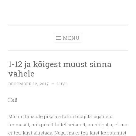
Skip
to
content
MENU
1-12 ja kõigest muust sinna
vahele
DECEMBER 12, 2017
~
LIIVI
Hei!
Mul on täna üle pika aja tuhin blogida, aga neid
teemasid, mis pikalt tallel seisnud, on nii palju, et ma
ei tea, kust alustada. Nagu ma ei tea, kust koristamist