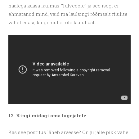
häälega kaasa laulmas “Talveööle” ja see isegi ei
ehmatanud mind, vaid ma laulsingi rõõmsalt riiulite
vahel edasi, kuigi mul ei ole lauluhäält.
12. Kingi midagi oma lugejatele
.
Kas see postitus läheb arvesse? On ju jälle pikk vahe