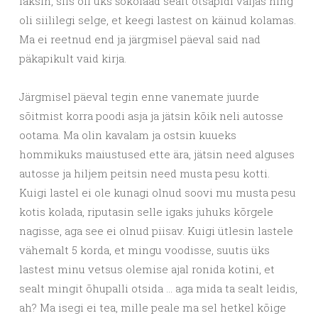
läksin, siis oli üks šokolaad sealt otsapidi väljas ning
oli siililegi selge, et keegi lastest on käinud kolamas.
Ma ei reetnud end ja järgmisel päeval said nad
päkapikult vaid kirja.
Järgmisel päeval tegin enne vanemate juurde
sõitmist korra poodi asja ja jätsin kõik neli autosse
ootama. Ma olin kavalam ja ostsin kuueks
hommikuks maiustused ette ära, jätsin need alguses
autosse ja hiljem peitsin need musta pesu kotti.
Kuigi lastel ei ole kunagi olnud soovi mu musta pesu
kotis kolada, riputasin selle igaks juhuks kõrgele
nagisse, aga see ei olnud piisav. Kuigi ütlesin lastele
vähemalt 5 korda, et mingu voodisse, suutis üks
lastest minu vetsus olemise ajal ronida kotini, et
sealt mingit õhupalli otsida … aga mida ta sealt leidis,
ah? Ma isegi ei tea, mille peale ma sel hetkel kõige