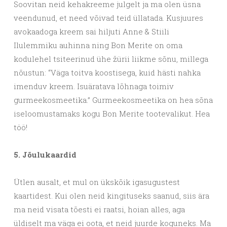
Soovitan neid kehakreeme julgelt ja ma olen üsna
veendunud, et need võivad teid üllatada. Kusjuures
avokaadoga kreem sai hiljuti Anne & Stiili
Ilulemmiku auhinna ning Bon Merite on oma
kodulehel tsiteerinud ühe žürii liikme sõnu, millega
nõustun: “Väga toitva koostisega, kuid hästi nahka
imenduv kreem. Isuäratava lõhnaga toimiv
gurmeekosmeetika.” Gurmeekosmeetika on hea sõna
iseloomustamaks kogu Bon Merite tootevalikut. Hea
töö!
5. Jõulukaardid
Ütlen ausalt, et mul on ükskõik igasugustest
kaartidest. Kui olen neid kingituseks saanud, siis ära
ma neid visata tõesti ei raatsi, hoian alles, aga
üldiselt ma väga ei oota, et neid juurde koguneks. Ma