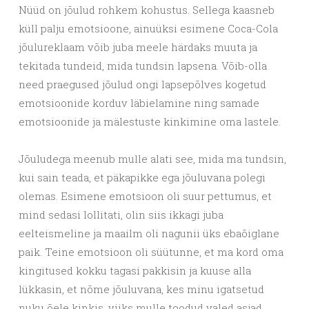
Nüüd on jõulud rohkem kohustus. Sellega kaasneb
küll palju emotsioone, ainuüksi esimene Coca-Cola
jõulureklaam võib juba meele härdaks muuta ja
tekitada tundeid, mida tundsin lapsena. Võib-olla
need praegused jõulud ongi lapsepõlves kogetud
emotsioonide korduv läbielamine ning samade
emotsioonide ja mälestuste kinkimine oma lastele.
Jõuludega meenub mulle alati see, mida ma tundsin,
kui sain teada, et päkapikke ega jõuluvana polegi
olemas. Esimene emotsioon oli suur pettumus, et
mind sedasi lollitati, olin siis ikkagi juba
eelteismeline ja maailm oli nagunii üks ebaõiglane
paik. Teine emotsioon oli süütunne, et ma kord oma
kingitused kokku tagasi pakkisin ja kuuse alla
lükkasin, et nõme jõuluvana, kes minu igatsetud
nuku õele kinkis, viiks mulle toodud valed asjad