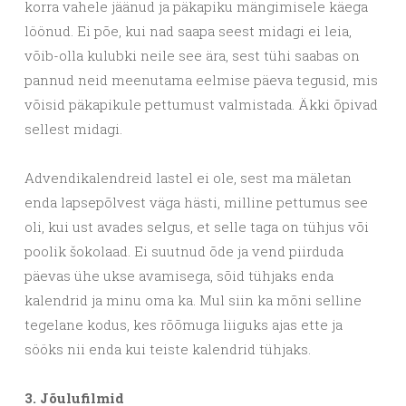
korra vahele jäänud ja päkapiku mängimisele käega
löönud. Ei põe, kui nad saapa seest midagi ei leia,
võib-olla kulubki neile see ära, sest tühi saabas on
pannud neid meenutama eelmise päeva tegusid, mis
võisid päkapikule pettumust valmistada. Äkki õpivad
sellest midagi.
Advendikalendreid lastel ei ole, sest ma mäletan
enda lapsepõlvest väga hästi, milline pettumus see
oli, kui ust avades selgus, et selle taga on tühjus või
poolik šokolaad. Ei suutnud õde ja vend piirduda
päevas ühe ukse avamisega, sõid tühjaks enda
kalendrid ja minu oma ka. Mul siin ka mõni selline
tegelane kodus, kes rõõmuga liiguks ajas ette ja
sööks nii enda kui teiste kalendrid tühjaks.
3. Jõulufilmid