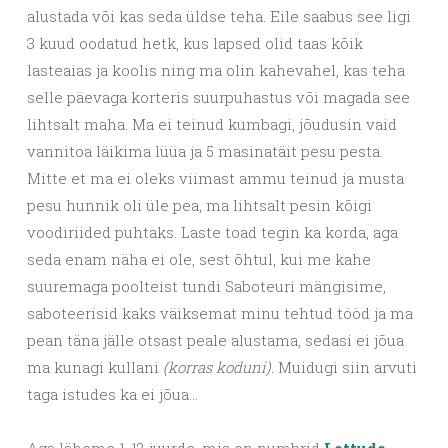
alustada või kas seda üldse teha. Eile saabus see ligi
3 kuud oodatud hetk, kus lapsed olid taas kõik
lasteaias ja koolis ning ma olin kahevahel, kas teha
selle päevaga korteris suurpuhastus või magada see
lihtsalt maha. Ma ei teinud kumbagi, jõudusin vaid
vannitoa läikima lüüa ja 5 masinatäit pesu pesta.
Mitte et ma ei oleks viimast ammu teinud ja musta
pesu hunnik oli üle pea, ma lihtsalt pesin kõigi
voodiriided puhtaks. Laste toad tegin ka korda, aga
seda enam näha ei ole, sest õhtul, kui me kahe
suuremaga poolteist tundi Saboteuri mängisime,
saboteerisid kaks väiksemat minu tehtud tööd ja ma
pean täna jälle otsast peale alustama, sedasi ei jõua
ma kunagi kullani
(korras koduni).
Muidugi siin arvuti
taga istudes ka ei jõua…