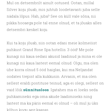
Mul on detsembrilt ainult ootused. Ootan, millal
Silver koju jõuab, mis juhtub loodetavasti juba selle
nädala lõpus. Hah, juba? See on küll vale sõna, nii
pikka hooaega pole tal enne olnud, et ta jõuaks alles
detsembri keskel koju.
Kui ta koju jõuab, siis ootan edasi meie kolmeöist
puhkust Grand Rose Spa hotellis. 3 ööd! Me pole
kunagi nii kaua sedasi akusid laadinud ja mina ei ole
kunagi nii kaua lastest eemal olnud. Olgu, ma olen
ühe korra olnud 5 ööd haiglas, kui ma Neljandat
oodates trepist alla kukkusin. Arvasin, et ma olen
sellest eraldi postituse teinud, aga ei olegi, sellest on
vaid lõik
sünnitusloos
. Igatahes ma ei loeks seda
puhkamiseks ega oma akude laadimiseks ning
lastest ma ka päris eemal ei olnud – oli mul ju üks
kõhus kogu aeg kaasas.