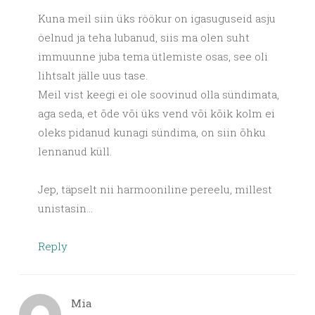
Kuna meil siin üks röökur on igasuguseid asju
öelnud ja teha lubanud, siis ma olen suht
immuunne juba tema ütlemiste osas, see oli
lihtsalt jälle uus tase.
Meil vist keegi ei ole soovinud olla sündimata,
aga seda, et õde või üks vend või kõik kolm ei
oleks pidanud kunagi sündima, on siin õhku
lennanud küll.
Jep, täpselt nii harmooniline pereelu, millest
unistasin…
Reply
Mia