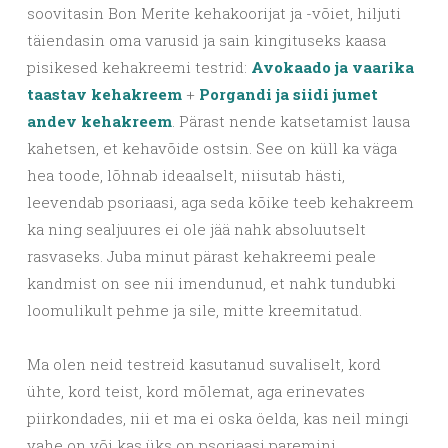
soovitasin Bon Merite kehakoorijat ja -võiet, hiljuti
täiendasin oma varusid ja sain kingituseks kaasa
pisikesed kehakreemi testrid:
Avokaado ja vaarika
taastav kehakreem
+
Porgandi ja siidi jumet
andev kehakreem
. Pärast nende katsetamist lausa
kahetsen, et kehavõide ostsin. See on küll ka väga
hea toode, lõhnab ideaalselt, niisutab hästi,
leevendab psoriaasi, aga seda kõike teeb kehakreem
ka ning sealjuures ei ole jää nahk absoluutselt
rasvaseks. Juba minut pärast kehakreemi peale
kandmist on see nii imendunud, et nahk tundubki
loomulikult pehme ja sile, mitte kreemitatud.
Ma olen neid testreid kasutanud suvaliselt, kord
ühte, kord teist, kord mõlemat, aga erinevates
piirkondades, nii et ma ei oska öelda, kas neil mingi
vahe on või kas üks on psoriaasi paremini