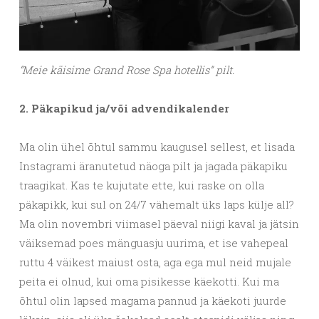
“Meie käisime Grand Rose Spa hotellis” pilt.
2. Päkapikud ja/või advendikalender
Ma olin ühel õhtul sammu kaugusel sellest, et lisada
Instagrami äranutetud näoga pilt ja jagada päkapiku
traagikat. Kas te kujutate ette, kui raske on olla
päkapikk, kui sul on 24/7 vähemalt üks laps külje all?
Ma olin novembri viimasel päeval niigi kaval ja jätsin
väiksemad poes mänguasju uurima, et ise vahepeal
ruttu 4 väikest maiust osta, aga ega mul neid mujale
peita ei olnud, kui oma pisikesse käekotti. Kui ma
õhtul olin lapsed magama pannud ja käekoti juurde