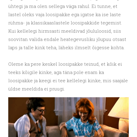
ühtegi ja ma olen sellega väga rahul. Ei tunne, et
lastel oleks vaja loosipakke ega igatse ka ise laste
rühma- ja klassikaaslastele loosipakkide tegemist.
Kui kellelegi hirmsasti meeldivad jõululoosid, siis
soovitan valida endale heategevusliku jõupuu otsast
laps ja talle kink teha, läheks ilmselt õigesse kohta.
Oleme ka pere keskel loosipakke teinud, et kõik ei
teeks kõigile kinke, aga täna pole enam ka
loosipakke ja keegi ei tee kellelegi kinke, mis saajale
üldse meeldida ei pruugi.