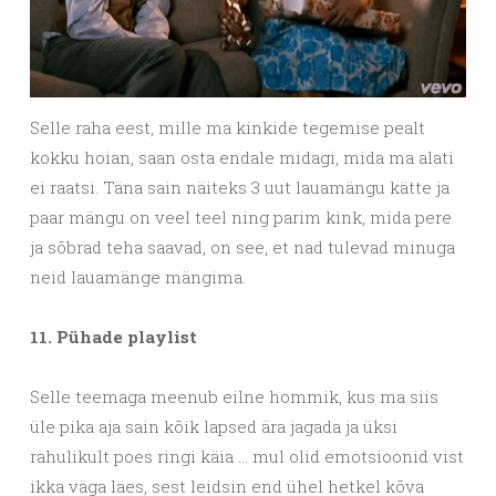
Selle raha eest, mille ma kinkide tegemise pealt
kokku hoian, saan osta endale midagi, mida ma alati
ei raatsi. Täna sain näiteks 3 uut lauamängu kätte ja
paar mängu on veel teel ning parim kink, mida pere
ja sõbrad teha saavad, on see, et nad tulevad minuga
neid lauamänge mängima.
11. Pühade playlist
Selle teemaga meenub eilne hommik, kus ma siis
üle pika aja sain kõik lapsed ära jagada ja üksi
rahulikult poes ringi käia … mul olid emotsioonid vist
ikka väga laes, sest leidsin end ühel hetkel kõva