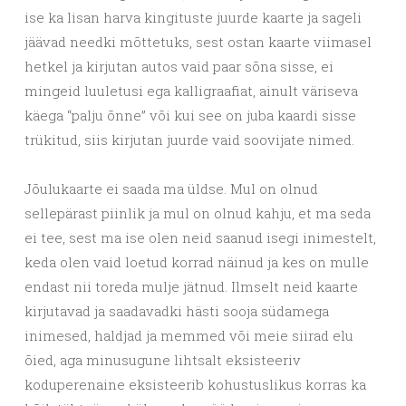
ise ka lisan harva kingituste juurde kaarte ja sageli
jäävad needki mõttetuks, sest ostan kaarte viimasel
hetkel ja kirjutan autos vaid paar sõna sisse, ei
mingeid luuletusi ega kalligraafiat, ainult väriseva
käega “palju õnne” või kui see on juba kaardi sisse
trükitud, siis kirjutan juurde vaid soovijate nimed.
Jõulukaarte ei saada ma üldse. Mul on olnud
sellepärast piinlik ja mul on olnud kahju, et ma seda
ei tee, sest ma ise olen neid saanud isegi inimestelt,
keda olen vaid loetud korrad näinud ja kes on mulle
endast nii toreda mulje jätnud. Ilmselt neid kaarte
kirjutavad ja saadavadki hästi sooja südamega
inimesed, haldjad ja memmed või meie siirad elu
õied, aga minusugune lihtsalt eksisteeriv
koduperenaine eksisteerib kohustuslikus korras ka