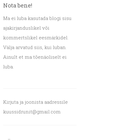
Nota bene!
Ma ei luba kasutada blogi sisu
ajakirjanduslikel või
kommertslikel eesmärkidel.
Välja arvatud siis, kui luban.
Ainult et ma tõenäoliselt ei
luba.
Kirjuta ja joonista aadressile
kuussidrunit@gmail.com