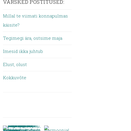
VÄRSKED POSTITUSED:
Millal te viimati konnapulmas
käisite?
Tegimegi ära, ostsime maja
Imesid ikka juhtub
Elust, olust
Kokkuvõte