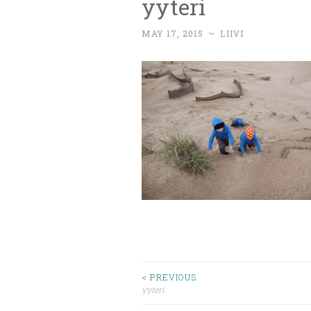
yyteri
MAY 17, 2015
~
LIIVI
Post
< PREVIOUS
yyteri