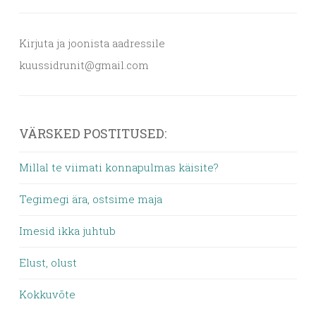
Kirjuta ja joonista aadressile
kuussidrunit@gmail.com
VÄRSKED POSTITUSED:
Millal te viimati konnapulmas käisite?
Tegimegi ära, ostsime maja
Imesid ikka juhtub
Elust, olust
Kokkuvõte