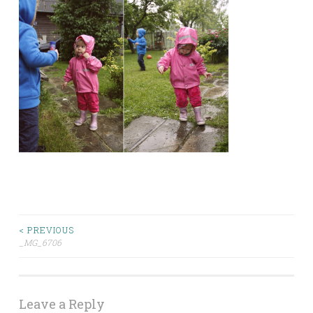
Post
< PREVIOUS
_MG_6706
navigation
Leave a Reply