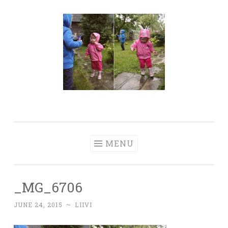
Skip
to
content
MENU
_MG_6706
JUNE 24, 2015
~
LIIVI