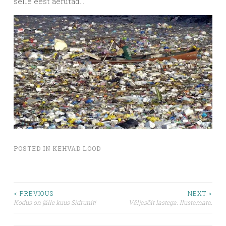
selle eest aerutad…
POSTED IN
KEHVAD LOOD
Post
< PREVIOUS
NEXT >
Kodus on jälle kuus Sidrunit!
Väljasõit lastega. Ilustamata.
navigation