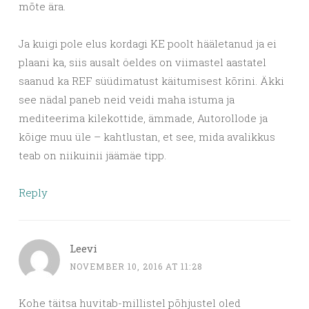
mõte ära.
Ja kuigi pole elus kordagi KE poolt hääletanud ja ei
plaani ka, siis ausalt öeldes on viimastel aastatel
saanud ka REF süüdimatust käitumisest kõrini. Äkki
see nädal paneb neid veidi maha istuma ja
mediteerima kilekottide, ämmade, Autorollode ja
kõige muu üle – kahtlustan, et see, mida avalikkus
teab on niikuinii jäämäe tipp.
Reply
Leevi
NOVEMBER 10, 2016 AT 11:28
Kohe täitsa huvitab-millistel põhjustel oled