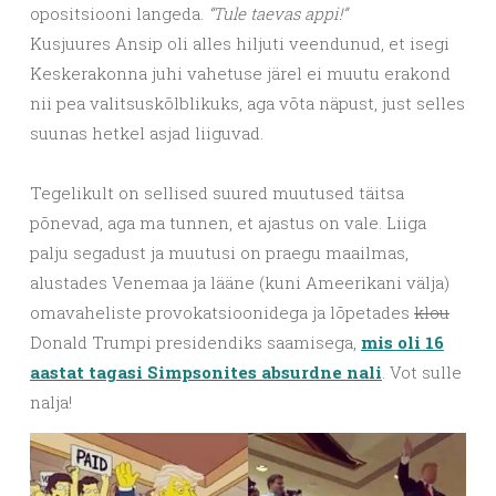
opositsiooni langeda.
“Tule taevas appi!”
Kusjuures Ansip oli alles hiljuti veendunud, et isegi
Keskerakonna juhi vahetuse järel ei muutu erakond
nii pea valitsuskõlblikuks, aga võta näpust, just selles
suunas hetkel asjad liiguvad.
Tegelikult on sellised suured muutused täitsa
põnevad, aga ma tunnen, et ajastus on vale. Liiga
palju segadust ja muutusi on praegu maailmas,
alustades Venemaa ja lääne (kuni Ameerikani välja)
omavaheliste provokatsioonidega ja lõpetades
klou
Donald Trumpi presidendiks saamisega,
mis oli 16
aastat tagasi Simpsonites absurdne nali
. Vot sulle
nalja!