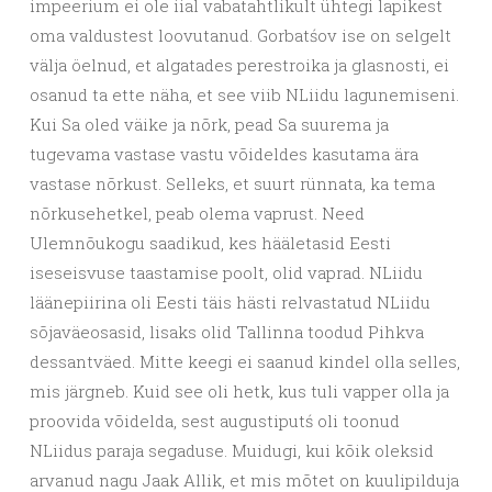
impeerium ei ole iial vabatahtlikult ühtegi lapikest
oma valdustest loovutanud. Gorbatśov ise on selgelt
välja öelnud, et algatades perestroika ja glasnosti, ei
osanud ta ette näha, et see viib NLiidu lagunemiseni.
Kui Sa oled väike ja nõrk, pead Sa suurema ja
tugevama vastase vastu võideldes kasutama ära
vastase nõrkust. Selleks, et suurt rünnata, ka tema
nõrkusehetkel, peab olema vaprust. Need
Ulemnõukogu saadikud, kes hääletasid Eesti
iseseisvuse taastamise poolt, olid vaprad. NLiidu
läänepiirina oli Eesti täis hästi relvastatud NLiidu
sõjaväeosasid, lisaks olid Tallinna toodud Pihkva
dessantväed. Mitte keegi ei saanud kindel olla selles,
mis järgneb. Kuid see oli hetk, kus tuli vapper olla ja
proovida võidelda, sest augustiputś oli toonud
NLiidus paraja segaduse. Muidugi, kui kõik oleksid
arvanud nagu Jaak Allik, et mis mõtet on kuulipilduja