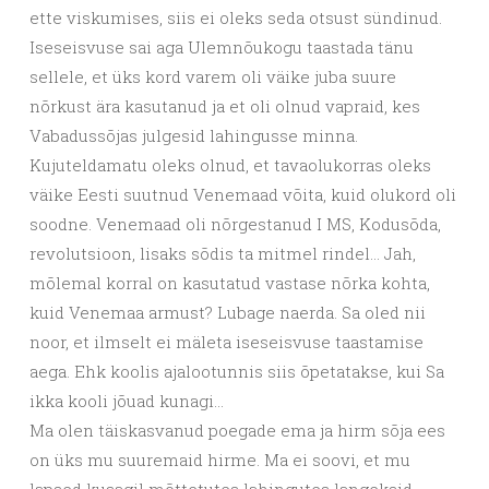
ette viskumises, siis ei oleks seda otsust sündinud.
Iseseisvuse sai aga Ulemnõukogu taastada tänu
sellele, et üks kord varem oli väike juba suure
nõrkust ära kasutanud ja et oli olnud vapraid, kes
Vabadussõjas julgesid lahingusse minna.
Kujuteldamatu oleks olnud, et tavaolukorras oleks
väike Eesti suutnud Venemaad võita, kuid olukord oli
soodne. Venemaad oli nõrgestanud I MS, Kodusõda,
revolutsioon, lisaks sõdis ta mitmel rindel… Jah,
mõlemal korral on kasutatud vastase nõrka kohta,
kuid Venemaa armust? Lubage naerda. Sa oled nii
noor, et ilmselt ei mäleta iseseisvuse taastamise
aega. Ehk koolis ajalootunnis siis õpetatakse, kui Sa
ikka kooli jõuad kunagi…
Ma olen täiskasvanud poegade ema ja hirm sõja ees
on üks mu suuremaid hirme. Ma ei soovi, et mu
lapsed kusagil mõttetutes lahingutes langeksid