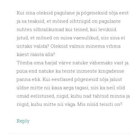
Kui sina oleksid pagulane ja põgeneksid sõja eest
ja sa teaksid, et mõned sihtriigid on pagulaste
suhtes sõbralikumad kui teised, kui leviksid
jutud, et mõned on suisa vaenulikud, siis sina ei
üritaks valida? Oleksid valmis minema vihma
käest räästa alla?
Tõmba oma harjal värve natuke vähemaks vast ja
püüa end natuke ka teiste inimeste kingadesse
panna ehk. Kui eestlased põgenesid sõja jalust
üldse mitte nii kaua aega tagasi, siis ka neil olid
omad eelistused, riigid, kuhu nad tahtsid minna ja
riigid, kuhu mitte nii väga. Mis nüüd teisiti on?
Reply