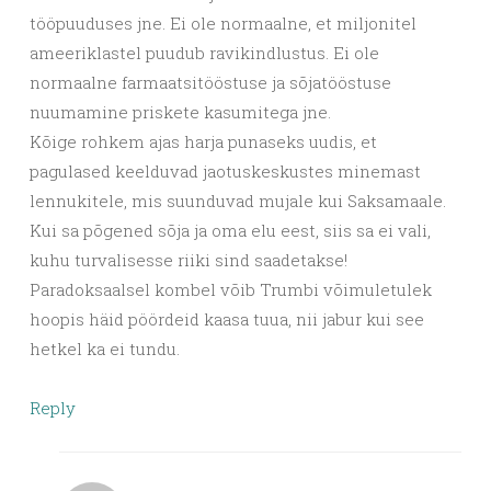
tööpuuduses jne. Ei ole normaalne, et miljonitel
ameeriklastel puudub ravikindlustus. Ei ole
normaalne farmaatsitööstuse ja sõjatööstuse
nuumamine priskete kasumitega jne.
Kõige rohkem ajas harja punaseks uudis, et
pagulased keelduvad jaotuskeskustes minemast
lennukitele, mis suunduvad mujale kui Saksamaale.
Kui sa põgened sõja ja oma elu eest, siis sa ei vali,
kuhu turvalisesse riiki sind saadetakse!
Paradoksaalsel kombel võib Trumbi võimuletulek
hoopis häid pöördeid kaasa tuua, nii jabur kui see
hetkel ka ei tundu.
Reply