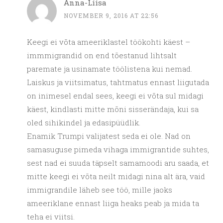
Anna-Liisa
NOVEMBER 9, 2016 AT 22:56
Keegi ei võta ameeriklastel töökohti käest –
immmigrandid on end tõestanud lihtsalt
paremate ja usinamate töölistena kui nemad.
Laiskus ja viitsimatus, tahtmatus ennast liigutada
on inimesel endal sees, keegi ei võta sul midagi
käest, kindlasti mitte mõni sisserändaja, kui sa
oled sihikindel ja edasipüüdlik.
Enamik Trumpi valijatest seda ei ole. Nad on
samasuguse pimeda vihaga immigrantide suhtes,
sest nad ei suuda täpselt samamoodi aru saada, et
mitte keegi ei võta neilt midagi nina alt ära, vaid
immigrandile läheb see töö, mille jaoks
ameeriklane ennast liiga heaks peab ja mida ta
teha ei viitsi.