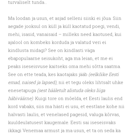
turvaliselt tunda…
Ma loodan ja usun, et asjad selleni siiski ei jõua. Siin
aegade jooksul on küll ja küll kaotatud poegi, vendi,
mehi, isasid, vanaisaid – milleks need kaotused, kui
ajalool on kombeks korduda ja valatud veri ei
kindlusta midagi? See on kindlasti väga
ebapopulaarne seisukoht, aga ma leian, et me ei
peaks iseseisvuse kaitseks oma mehi sõtta saatma.
See on ette teada, kes kaotajaks jääb
(eelkõike Eesti
emad, naised ja lapsed)
, nii et tegu oleks lihtsalt uhke
enesetapuga
(sest hääletult alistuda oleks liiga
häbiväärne)
. Kuigi tore on mõelda, et Eesti laulis end
kord vabaks, siis ma hästi ei usu, et eestlane kohe nii
halvasti laulis, et venelased pagesid, valuga kõrvas,
kuuldeulatusest kaugemale. Eesti sai iseseisvaks
ikkagi Venemaa armust ja ma usun, et ta on seda ka