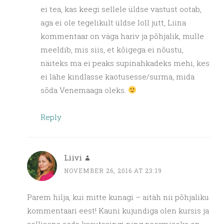
ei tea, kas keegi sellele üldse vastust ootab,
aga ei ole tegelikult üldse loll jutt, Liina
kommentaar on väga hariv ja põhjalik, mulle
meeldib, mis siis, et kõigega ei nõustu,
näiteks ma ei peaks supinahkadeks mehi, kes
ei lähe kindlasse kaotusesse/surma, mida
sõda Venemaaga oleks.
Reply
Liivi
NOVEMBER 26, 2016 AT 23:19
Parem hilja, kui mitte kunagi – aitäh nii põhjaliku
kommentaari eest! Kauni kujundiga olen kursis ja
sellisena seda kasutasingi ning naermiseks on