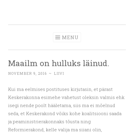
Skip
to
content
MENU
Maailm on hulluks läinud.
NOVEMBER 9, 2016
~
LIIVI
Kui ma eelmises postituses kirjutasin, et pärast
Keskerakonna esimehe vahetust oleksin valmis ehk
isegi nende poolt hääletama, siis ma ei mõelnud
seda, et Keskerakond võiks kohe koalitsiooni saada
ja peaministrierakonnaks tõusta ning
Reformierakond, kelle valija ma siiani olin,