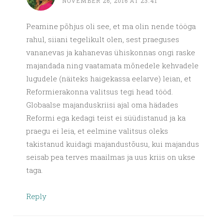
NOVEMBER 26, 2016 AT 23:41
Peamine põhjus oli see, et ma olin nende tööga
rahul, siiani tegelikult olen, sest praeguses
vananevas ja kahanevas ühiskonnas ongi raske
majandada ning vaatamata mõnedele kehvadele
lugudele (näiteks haigekassa eelarve) leian, et
Reformierakonna valitsus tegi head tööd.
Globaalse majanduskriisi ajal oma hädades
Reformi ega kedagi teist ei süüdistanud ja ka
praegu ei leia, et eelmine valitsus oleks
takistanud kuidagi majandustõusu, kui majandus
seisab pea terves maailmas ja uus kriis on ukse
taga.
Reply