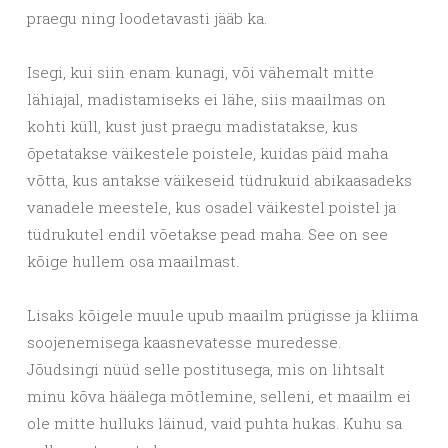
praegu ning loodetavasti jääb ka.
Isegi, kui siin enam kunagi, või vähemalt mitte
lähiajal, madistamiseks ei lähe, siis maailmas on
kohti küll, kust just praegu madistatakse, kus
õpetatakse väikestele poistele, kuidas päid maha
võtta, kus antakse väikeseid tüdrukuid abikaasadeks
vanadele meestele, kus osadel väikestel poistel ja
tüdrukutel endil võetakse pead maha. See on see
kõige hullem osa maailmast.
Lisaks kõigele muule upub maailm prügisse ja kliima
soojenemisega kaasnevatesse muredesse.
Jõudsingi nüüd selle postitusega, mis on lihtsalt
minu kõva häälega mõtlemine, selleni, et maailm ei
ole mitte hulluks läinud, vaid puhta hukas. Kuhu sa