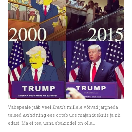
Vahepeale jääb veel
Brexit
, millele võivad järgneda
teised
exitid
ning ees ootab uus majanduskriis ja nii
edasi. Ma ei tea, üsna ebakindel on olla…