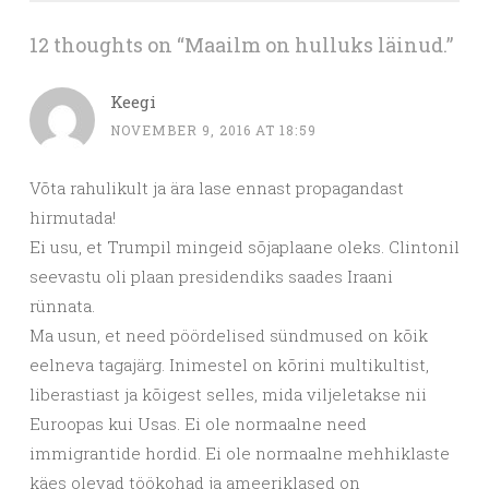
12 thoughts on “
Maailm on hulluks läinud.
”
Keegi
NOVEMBER 9, 2016 AT 18:59
Võta rahulikult ja ära lase ennast propagandast
hirmutada!
Ei usu, et Trumpil mingeid sõjaplaane oleks. Clintonil
seevastu oli plaan presidendiks saades Iraani
rünnata.
Ma usun, et need pöördelised sündmused on kõik
eelneva tagajärg. Inimestel on kõrini multikultist,
liberastiast ja kõigest selles, mida viljeletakse nii
Euroopas kui Usas. Ei ole normaalne need
immigrantide hordid. Ei ole normaalne mehhiklaste
käes olevad töökohad ja ameeriklased on