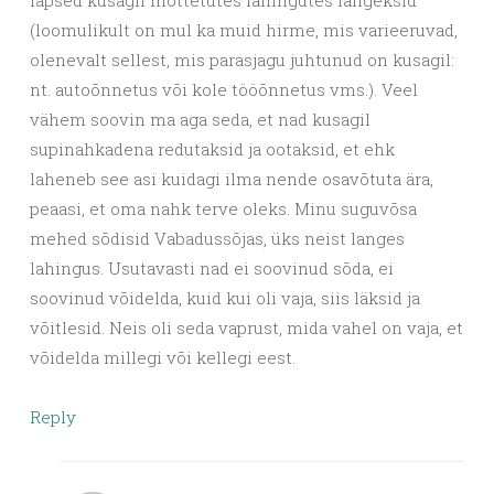
(loomulikult on mul ka muid hirme, mis varieeruvad,
olenevalt sellest, mis parasjagu juhtunud on kusagil:
nt. autoõnnetus või kole tööõnnetus vms.). Veel
vähem soovin ma aga seda, et nad kusagil
supinahkadena redutaksid ja ootaksid, et ehk
laheneb see asi kuidagi ilma nende osavõtuta ära,
peaasi, et oma nahk terve oleks. Minu suguvõsa
mehed sõdisid Vabadussõjas, üks neist langes
lahingus. Usutavasti nad ei soovinud sõda, ei
soovinud võidelda, kuid kui oli vaja, siis läksid ja
võitlesid. Neis oli seda vaprust, mida vahel on vaja, et
võidelda millegi või kellegi eest.
Reply