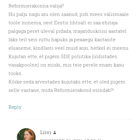
Reformierakonna valija?
Nii palju nagu aru olen saanud, pidi mees välismaale
tööle minema, sest Eestis lihtsalt ei saa ehitaja
palgaga peret üleval pidada, majanduskriisi aastatel
läks teil seis ruttu hapuks ja peaaegu kaotasite
eluaseme, kindlasti veel muid asju, hetkel ei meenu.
Kujutan ette, et pigem SDE poliitika (üldistades
vasakpoolne) on miski, mis teie perele enam kasu
tooks.
Kõike seda arvestades kujutaks ette, et oled pigem
selle vastane, mida Reformierakond esindab?!
Reply
Liivi