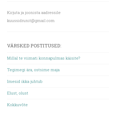
Kirjuta ja joonista aadressile
kuussidrunit@gmail.com
VÄRSKED POSTITUSED:
Millal te viimati konnapulmas käisite?
Tegimegi ära, ostsime maja
Imesid ikka juhtub
Elust, olust
Kokkuvõte