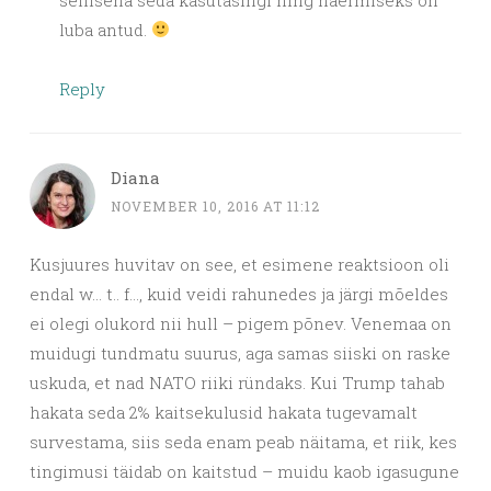
luba antud.
Reply
Diana
NOVEMBER 10, 2016 AT 11:12
Kusjuures huvitav on see, et esimene reaktsioon oli
endal w… t.. f…, kuid veidi rahunedes ja järgi mõeldes
ei olegi olukord nii hull – pigem põnev. Venemaa on
muidugi tundmatu suurus, aga samas siiski on raske
uskuda, et nad NATO riiki ründaks. Kui Trump tahab
hakata seda 2% kaitsekulusid hakata tugevamalt
survestama, siis seda enam peab näitama, et riik, kes
tingimusi täidab on kaitstud – muidu kaob igasugune