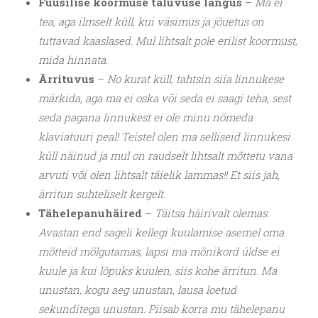
Füüsilise koormuse taluvuse langus
–
Ma ei
tea, aga ilmselt küll, kui väsimus ja jõuetus on
tuttavad kaaslased. Mul lihtsalt pole erilist koormust,
mida hinnata.
Ärrituvus
–
No kurat küll, tahtsin siia linnukese
märkida, aga ma ei oska või seda ei saagi teha, sest
seda pagana linnukest ei ole minu nõmeda
klaviatuuri peal! Teistel olen ma selliseid linnukesi
küll näinud ja mul on raudselt lihtsalt mõttetu vana
arvuti või olen lihtsalt täielik lammas!! Et siis jah,
ärritun suhteliselt kergelt.
Tähelepanuhäired
–
Täitsa häirivalt olemas.
Avastan end sageli kellegi kuulamise asemel oma
mõtteid mõlgutamas, lapsi ma mõnikord üldse ei
kuule ja kui lõpuks kuulen, siis kohe ärritun. Ma
unustan, kogu aeg unustan, lausa loetud
sekunditega unustan. Piisab korra mu tähelepanu