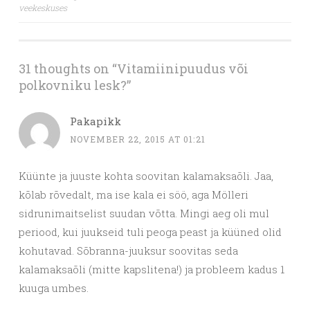
veekeskuses
navigation
31 thoughts on “
Vitamiinipuudus või
polkovniku lesk?
”
Pakapikk
NOVEMBER 22, 2015 AT 01:21
Küünte ja juuste kohta soovitan kalamaksaõli. Jaa,
kõlab rõvedalt, ma ise kala ei söö, aga Mölleri
sidrunimaitselist suudan võtta. Mingi aeg oli mul
periood, kui juukseid tuli peoga peast ja küüned olid
kohutavad. Sõbranna-juuksur soovitas seda
kalamaksaõli (mitte kapslitena!) ja probleem kadus 1
kuuga umbes.