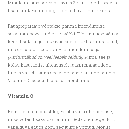
Minule määras perearst raviks 2 rauatabletti päevas,
lisan lühikese infolõigu nende tarvitamise kohta:
Rauapreparaate võetakse parima imendumise
saavutamiseks tund enne sööki. Tihti muudavad ravi
keeruliseks algul tekkivad seedetrakti ärritusnähud,
mis on seotud raua aktiivse imendumisega.
(Ärritusnähud on veel leebelt öeldud!)
Piima, tee ja
kohvi kasutamist üheaegselt rauapreparaatidega
tuleks vältida, kuna see vähendab raua imendumist.
Vitamiin C soodustab raua imendumist.
Vitamiin C
Eelmise lõigu lõpust luges juba välja ühe põhjuse,
miks võtan lisaks C-vitamiini. Seda olen tegelikult
vahelduva eduga kogu aeg juurde võtnud. Mõnus