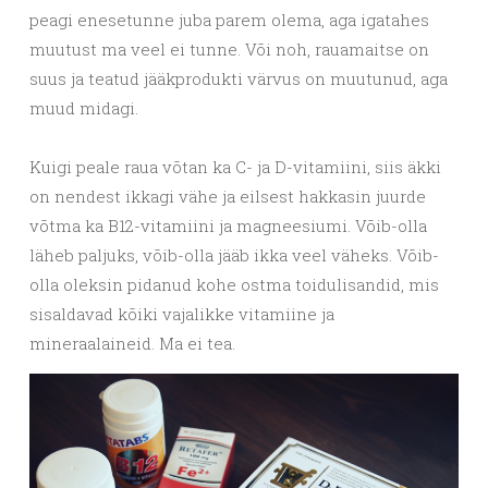
peagi enesetunne juba parem olema, aga igatahes
muutust ma veel ei tunne. Või noh, rauamaitse on
suus ja teatud jääkprodukti värvus on muutunud, aga
muud midagi.
Kuigi peale raua võtan ka C- ja D-vitamiini, siis äkki
on nendest ikkagi vähe ja eilsest hakkasin juurde
võtma ka B12-vitamiini ja magneesiumi. Võib-olla
läheb paljuks, võib-olla jääb ikka veel väheks. Võib-
olla oleksin pidanud kohe ostma toidulisandid, mis
sisaldavad kõiki vajalikke vitamiine ja
mineraalaineid. Ma ei tea.