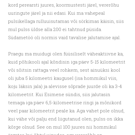
kord perearsti juures, koormustesti järel, vererõhu
uuringute järel ja nii edasi. Kui ma vahepeal
pulsikellaga rulluuisutamas või sörkimas käisin, siis
mul pulss üldse alla 200 ei tahtnud püsida.
Südametöö oli normis vaid tavalise jalutamise ajal.
Praegu ma muidugi olen füüsiliselt väheaktiivne ka,
kuid põhikooli ajal kõndisin iga päev 5-15 kilomeetrit
või sõitsin rattaga veel rohkem, sest ainuüksi kool
oli juba 5 kilomeetri kaugusel (isa hommikul viis,
koju läksin jala) ja alevisse sõprade juurde oli ka 3-4
kilomeetrit. Kui Esimene sündis, siis jalutasin
temaga iga päev 6,5-kilomeetrise ringi ja mõnikord
veel paar kilomeetrit peale ka. Aga vahet pole olnud,
kui vähe või palju end liigutanud olen, pulss on ikka
kõrge olnud. See on mul 100 juures nii hommikul
ärgates kui õhtul uinudes, aga vererõhk on