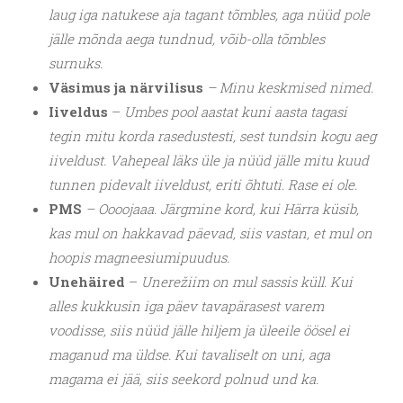
laug iga natukese aja tagant tõmbles, aga nüüd pole
jälle mõnda aega tundnud, võib-olla tõmbles
surnuks.
Väsimus ja närvilisus
– Minu keskmised nimed.
Iiveldus
–
Umbes pool aastat kuni aasta tagasi
tegin mitu korda rasedustesti, sest tundsin kogu aeg
iiveldust. Vahepeal läks üle ja nüüd jälle mitu kuud
tunnen pidevalt iiveldust, eriti õhtuti. Rase ei ole.
PMS
– Oooojaaa. Järgmine kord, kui Härra küsib,
kas mul on hakkavad päevad, siis vastan, et mul on
hoopis magneesiumipuudus.
Unehäired
–
Unerežiim on mul sassis küll. Kui
alles kukkusin iga päev tavapärasest varem
voodisse, siis nüüd jälle hiljem ja üleeile öösel ei
maganud ma üldse. Kui tavaliselt on uni, aga
magama ei jää, siis seekord polnud und ka.