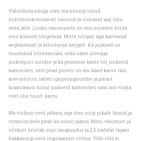
Vahelduva eduga olen ma ennegi olnud
niihirmuskohutavalt väsinud ja viimasel ajal olen
seda jälle. Lisaks väsimusele on mul esimest korda
elus küüned nõrgemad. Mitte nõrgad, aga kasvavad
aeglasemalt ja kihistuvad kergelt. Ka juuksed on
muutunud hõredamaks, seda näen silmaga
juuksepiiri uurides ja ka pesemas käies või juukseid
kammides, sest pead pestes on mu käed karvu täis,
äravoolutoru läheb iga pesuga umbe ja pärast
kraanikausi kohal juukseid kammides saan ära visata
veel ühe tuusti karvu.
Ma võiksin veel jätkata, aga olen niigi pikale läinud ja
vitamiinidele peab ka ruumi jääma. Minu väsimust ja
nõrkust seletab suur rauapuudus ja 2,5 nädalat tagasi
hakkasingi neid regulaarselt võtma. Võib-olla ei