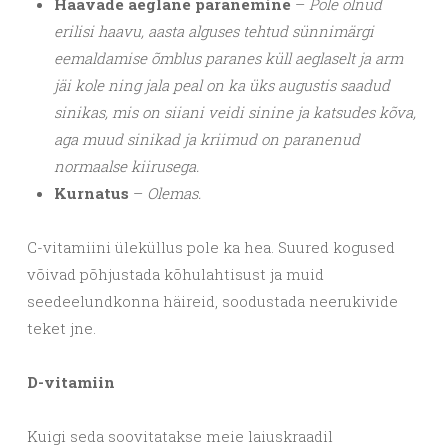
Haavade aeglane paranemine
–
Pole olnud
erilisi haavu, aasta alguses tehtud sünnimärgi
eemaldamise õmblus paranes küll aeglaselt ja arm
jäi kole ning jala peal on ka üks augustis saadud
sinikas, mis on siiani veidi sinine ja katsudes kõva,
aga muud sinikad ja kriimud on paranenud
normaalse kiirusega.
Kurnatus
–
Olemas.
C-vitamiini üleküllus pole ka hea. Suured kogused
võivad põhjustada kõhulahtisust ja muid
seedeelundkonna häireid, soodustada neerukivide
teket jne.
D-vitamiin
Kuigi seda soovitatakse meie laiuskraadil