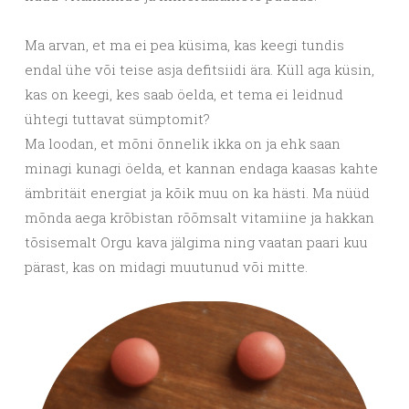
Ma arvan, et ma ei pea küsima, kas keegi tundis
endal ühe või teise asja defitsiidi ära. Küll aga küsin,
kas on keegi, kes saab öelda, et tema ei leidnud
ühtegi tuttavat sümptomit?
Ma loodan, et mõni õnnelik ikka on ja ehk saan
minagi kunagi öelda, et kannan endaga kaasas kahte
ämbritäit energiat ja kõik muu on ka hästi. Ma nüüd
mõnda aega krõbistan rõõmsalt vitamiine ja hakkan
tõsisemalt Orgu kava jälgima ning vaatan paari kuu
pärast, kas on midagi muutunud või mitte.