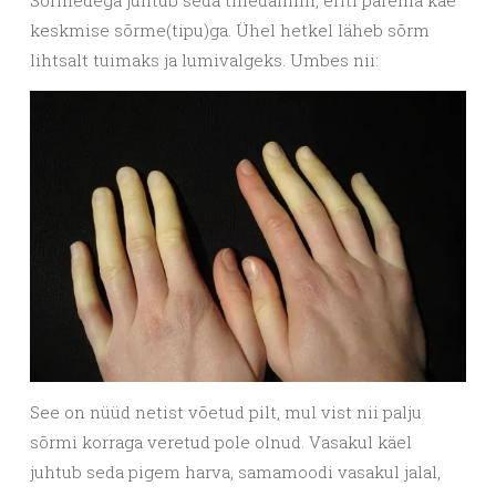
Sõrmedega juhtub seda tihedamini, eriti parema käe
keskmise sõrme(tipu)ga. Ühel hetkel läheb sõrm
lihtsalt tuimaks ja lumivalgeks. Umbes nii:
See on nüüd netist võetud pilt, mul vist nii palju
sõrmi korraga veretud pole olnud. Vasakul käel
juhtub seda pigem harva, samamoodi vasakul jalal,