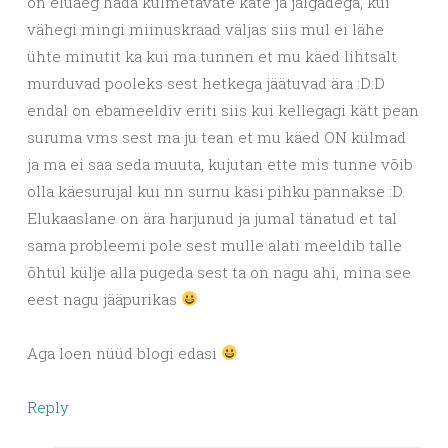
on eluaeg häda külmetavate käte ja jalgadega, kui
vähegi mingi miinuskraad väljas siis mul ei lähe
ühte minutit ka kui ma tunnen et mu käed lihtsalt
murduvad pooleks sest hetkega jäätuvad ära :D:D
endal on ebameeldiv eriti siis kui kellegagi kätt pean
suruma vms sest ma ju tean et mu käed ON külmad
ja ma ei saa seda muuta, kujutan ette mis tunne võib
olla käesurujal kui nn surnu käsi pihku pannakse :D.
Elukaaslane on ära harjunud ja jumal tänatud et tal
sama probleemi pole sest mulle alati meeldib talle
õhtul külje alla pugeda sest ta on nagu ahi, mina see
eest nagu jääpurikas
Aga loen nüüd blogi edasi
Reply