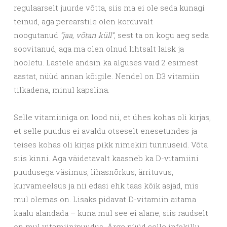
regulaarselt juurde võtta, siis ma ei ole seda kunagi
teinud, aga perearstile olen korduvalt
noogutanud
“jaa, võtan küll”
, sest ta on kogu aeg seda
soovitanud, aga ma olen olnud lihtsalt laisk ja
hooletu. Lastele andsin ka alguses vaid 2 esimest
aastat, nüüd annan kõigile. Nendel on D3 vitamiin
tilkadena, minul kapslina.
Selle vitamiiniga on lood nii, et ühes kohas oli kirjas,
et selle puudus ei avaldu otseselt enesetundes ja
teises kohas oli kirjas pikk nimekiri tunnuseid. Võta
siis kinni. Aga väidetavalt kaasneb ka D-vitamiini
puudusega väsimus, lihasnõrkus, ärrituvus,
kurvameelsus ja nii edasi ehk taas kõik asjad, mis
mul olemas on. Lisaks pidavat D-vitamiin aitama
kaalu alandada – kuna mul see ei alane, siis raudselt
on mul vitamiinipuudus. Ärge nüüd selle infokillu