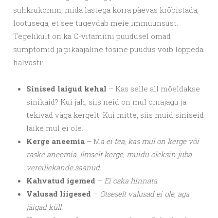
suhkrukomm, mida lastega korra päevas krõbistada,
lootusega, et see tugevdab meie immuunsust.
Tegelikult on ka C-vitamiini puudusel omad
sümptomid ja pikaajaline tõsine puudus võib lõppeda
halvasti:
Sinised laigud kehal
– Kas selle all mõeldakse
sinikaid? Kui jah, siis neid on mul omajagu ja
tekivad väga kergelt. Kui mitte, siis muid siniseid
laike mul ei ole.
Kerge aneemia
– M
a ei tea, kas mul on kerge või
raske aneemia. Ilmselt kerge, muidu oleksin juba
vereülekande saanud.
Kahvatud igemed
–
Ei oska hinnata.
Valusad liigesed
–
Otseselt valusad ei ole, aga
jäigad küll.