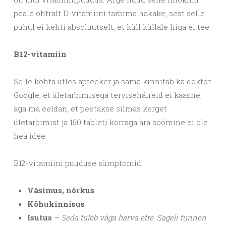
peale ohtralt D-vitamiini tarbima hakake, sest selle
puhul ei kehti absoluutselt, et küll küllale liiga ei tee.
B12-vitamiin
Selle kohta ütles apteeker ja sama kinnitab ka doktor
Google, et ületarbimisega tervisehäireid ei kaasne,
aga ma eeldan, et peetakse silmas kerget
ületarbimist ja 150 tableti korraga ära söömine ei ole
hea idee.
B12-vitamiini puuduse sümptomid:
Väsimus, nõrkus
Kõhukinnisus
Isutus
– Seda tuleb väga harva ette. Sageli tunnen