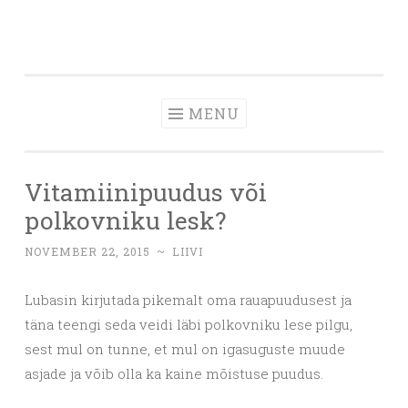
Skip
to
content
MENU
Vitamiinipuudus või
polkovniku lesk?
NOVEMBER 22, 2015
~
LIIVI
Lubasin kirjutada pikemalt oma rauapuudusest ja
täna teengi seda veidi läbi polkovniku lese pilgu,
sest mul on tunne, et mul on igasuguste muude
asjade ja võib olla ka kaine mõistuse puudus.