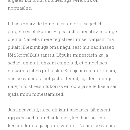
normaalne.
Lihaste/närvide tõmblused on eriti sagedad
pingelises olukorras. Ei pea üldse negatiivne pinge
olema. Näiteks meie registreerimisel varjasin ma
pikalt lillekimbuga oma nägu, sest mu näolihased
lõid korralikult tantsu. Lõpuks minestasin ka ja
sedagi on mul rohkem esinenud, et pingelises
olukorras läheb pilt tasku. Kui ajuuuringutel käisin,
siis peavaludele põhjust ei leitud, aga leiti mingi
närv, mis stressiolukorras ei tööta ja selle kaela sai
ajada minu minestamised.
Just, peavalud, need oli kuni rasedaks jäämiseni
igapäevased tüütud külalised, kes häirisid mu
keskendumis- ja õppimisvõimet. Nende peavalude