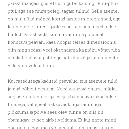
pärast ma igasugustel uuringutel käisingi. Puti-ptui-
ptui, aga see mure polegi tagasi tulnud. Selle asemel
on mul nüüd mõned korrad aastas migreenihood, aga
kui nendele kiiresti jaole saan, siis pole need üldse
hullud. Pärast seda, kui ma vannitoa põrandal
kohutava peavalu käes hoopis teises dimensioonis
olin ning sedasi veel oksendama ka pidin, võtan juba
varakult valuvaigistit ega oota ära väljakannatamatut
valu või iiveldustunnet.
Kui rasedusega kadusid peavalud, siis asemele tulid
jamad põlveliigestega. Need annavad endast märku
aeglase jalutamise ajal väga ebamugava raksueelse
tundega, vahepeal hakkavadki iga sammuga
plõksuma ja põlve sees olev tunne on siis nii
ebamugav, et see ajab iiveldama. Et kui näete mind
poes jalgu loopimas või veidralt kõndimas, siis on