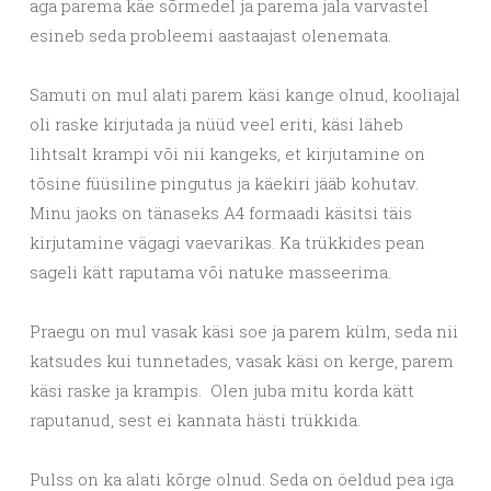
aga parema käe sõrmedel ja parema jala varvastel
esineb seda probleemi aastaajast olenemata.
Samuti on mul alati parem käsi kange olnud, kooliajal
oli raske kirjutada ja nüüd veel eriti, käsi läheb
lihtsalt krampi või nii kangeks, et kirjutamine on
tõsine füüsiline pingutus ja käekiri jääb kohutav.
Minu jaoks on tänaseks A4 formaadi käsitsi täis
kirjutamine vägagi vaevarikas. Ka trükkides pean
sageli kätt raputama või natuke masseerima.
Praegu on mul vasak käsi soe ja parem külm, seda nii
katsudes kui tunnetades, vasak käsi on kerge, parem
käsi raske ja krampis. Olen juba mitu korda kätt
raputanud, sest ei kannata hästi trükkida.
Pulss on ka alati kõrge olnud. Seda on öeldud pea iga