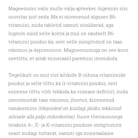
Mageesiumi valis mulle välja apteeker, õigemini siis
soovitas just seda. Ma ei süvenenud alguses B6-
vitamiini, mida tabletid samuti sisaldavad, aga
lugesin nüüd selle kohta ja mul on raudselt B6-
vitamiini puudus ka, sest selle sümptomid on taas
väsimus ja depressioon. Magneesiumiga on see koos
seetõttu, et aitab mineraalil paremini imenduda.
Tegelikult on mul vist kõikide B-rühma vitamiinide
puudus ja selle tõttu ka Q-vitamiini puudus, sest
esimese tõttu võib tekkida ka viimase defitsiit, mida
iseoomustab taas väsimus, jõuetus, kiirenenud
vananemine
(tõepoolest on kuidagi järsku tekkinud
silmade alla palju mikrokortse).
Suure tõenäosusega
leiaksin A-, E- ja K-vitamiini puuduse sümptomite
seast midagi tuttavat, samuti iga mineraalaine