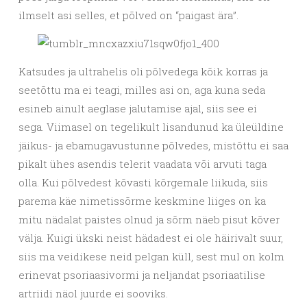
ilmselt asi selles, et põlved on “paigast ära”.
Katsudes ja ultrahelis oli põlvedega kõik korras ja
seetõttu ma ei teagi, milles asi on, aga kuna seda
esineb ainult aeglase jalutamise ajal, siis see ei
sega.
Viimasel on tegelikult lisandunud ka üleüldine
jäikus- ja ebamugavustunne põlvedes, mistõttu ei saa
pikalt ühes asendis telerit vaadata või arvuti taga
olla. Kui põlvedest kõvasti kõrgemale liikuda, siis
parema käe nimetissõrme keskmine liiges on ka
mitu nädalat paistes olnud ja sõrm näeb pisut kõver
välja. Kuigi ükski neist hädadest ei ole häirivalt suur,
siis ma veidikese neid pelgan küll, sest mul on kolm
erinevat psoriaasivormi ja neljandat psoriaatilise
artriidi näol juurde ei sooviks.