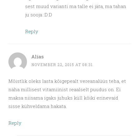
sest muud varianti ma talle ei jäta, ma tahan
ju sooja :D:D
Reply
Alias
NOVEMBER 22, 2015 AT 08:31
Mõistlik oleks lasta kõigepealt vereanalüüs teha, et
näha millisest vitamiinist reaalselt puudus on. Ei
maksa niisama igaks juhuks küll kõiki erinevaid
sisse kühveldama hakata.
Reply