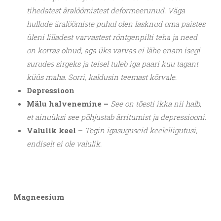
tihedatest äralöömistest deformeerunud. Väga
hullude äralöömiste puhul olen lasknud oma paistes
üleni lilladest varvastest röntgenpilti teha ja need
on korras olnud, aga üks varvas ei lähe enam isegi
surudes sirgeks ja teisel tuleb iga paari kuu tagant
küüs maha. Sorri, kaldusin teemast kõrvale.
Depressioon
Mälu halvenemine –
See on tõesti ikka nii halb,
et ainuüksi see põhjustab ärritumist ja depressiooni.
Valulik keel –
Tegin igasuguseid keeleliigutusi,
endiselt ei ole valulik.
Magneesium