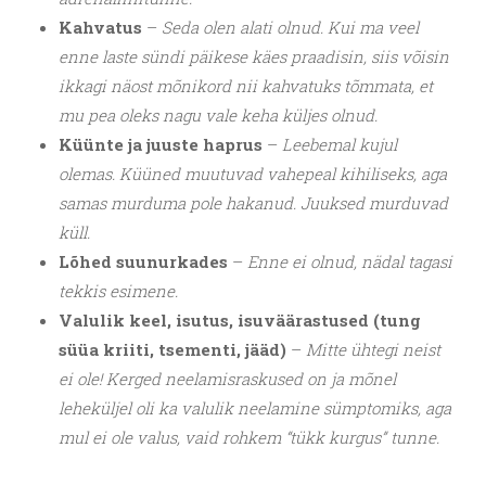
Kahvatus
–
Seda olen alati olnud. Kui ma veel
enne laste sündi päikese käes praadisin, siis võisin
ikkagi näost mõnikord nii kahvatuks tõmmata, et
mu pea oleks nagu vale keha küljes olnud.
Küünte ja juuste haprus
–
Leebemal kujul
olemas. Küüned muutuvad vahepeal kihiliseks, aga
samas murduma pole hakanud. Juuksed murduvad
küll.
Lõhed suunurkades
–
Enne ei olnud, nädal tagasi
tekkis esimene.
Valulik keel, isutus, isuväärastused (tung
süüa kriiti, tsementi, jääd)
–
Mitte ühtegi neist
ei ole! Kerged neelamisraskused on ja mõnel
leheküljel oli ka valulik neelamine sümptomiks, aga
mul ei ole valus, vaid rohkem “tükk kurgus” tunne.