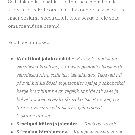
Seda läksin ka teadlikult ostma, aga esmalt siiski
kurtsin apteekrile oma jalatallakrampe ja ta soovitas
magneesiumi, seega ainult enda peaga ei ole seda
oma menüüsse lisanud.
Puuduse tunnused:
Valulikud jalakrambid
–
Viimastel nädalatel
sagedased külalised, viimastel päevadel lausa eriti
sagedased ning seda just jalataldades. Tabavad nii
päeval kui ka öösel, tegutsemise ajal ja puhkehetkel,
kerge krambitunne on tegelikult pidevalt sees ja
kohati tõmbab jalatalla täitsa kortsu. Ka praegu on
tunnen vasakus jalatallas kergelt valusat
kiskumistunnet.
Sipelgad kätes ja jalgades
–
Tuleb harva ette.
Silmalau tõmblemine
–
Vahepeal vasaku silma