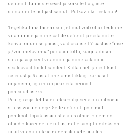
defitsiidi tunnuste seast ja kõikide haiguste
sümptomite hulgast samuti. Polkovniku lesk noh!
Tegelikult ma täitsa usun, et mul võib olla üleüldine
vitamiinide ja mineraalide defitsiit ja seda mitte
kehva toitumise pärast, vaid osaliselt 7-aastase “rase
ja/või imetav ema” perioodi tõttu, kuigi tarbisin
siis igasuguseid vitamiine ja mineraalaineid
sisaldavaid toidulisandeid. Küllap neli järjestikust
rasedust ja 5 aastat imetamist ikkagi kurnasid
organismi, aga ma ei pea seda perioodi
põhisüüdlaseks.
Pea iga asja defitsiidi tekkepõhjusena oli äratoodud
stress või ülepinge. Selle defitsiiti pole mul
põhikooli lõpuklassidest alates olnud, pigem on
olnud pikaaegne üleküllus, mille sümptomiteks on
nüüd vitamiinide ja mineraalainete puudus.