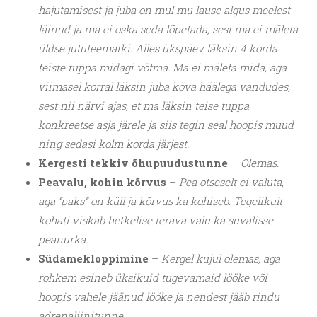
hajutamisest ja juba on mul mu lause algus meelest
läinud ja ma ei oska seda lõpetada, sest ma ei mäleta
üldse jututeematki. Alles ükspäev läksin 4 korda
teiste tuppa midagi võtma. Ma ei mäleta mida, aga
viimasel korral läksin juba kõva häälega vandudes,
sest nii närvi ajas, et ma läksin teise tuppa
konkreetse asja järele ja siis tegin seal hoopis muud
ning sedasi kolm korda järjest.
Kergesti tekkiv õhupuudustunne
–
Olemas.
Peavalu, kohin kõrvus
–
Pea otseselt ei valuta,
aga “paks” on küll ja kõrvus ka kohiseb. Tegelikult
kohati viskab hetkelise terava valu ka suvalisse
peanurka.
Südamekloppimine
–
Kergel kujul olemas, aga
rohkem esineb üksikuid tugevamaid lööke või
hoopis vahele jäänud lööke ja nendest jääb rindu
adrenaliinitunne.