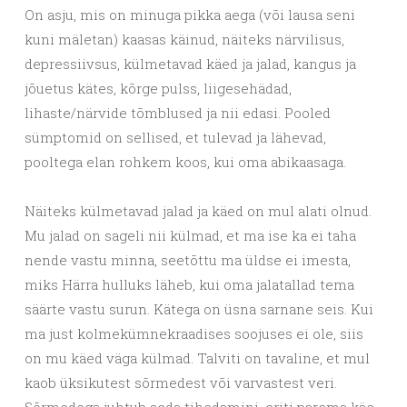
On asju, mis on minuga pikka aega (või lausa seni
kuni mäletan) kaasas käinud, näiteks närvilisus,
depressiivsus, külmetavad käed ja jalad, kangus ja
jõuetus kätes, kõrge pulss, liigesehädad,
lihaste/närvide tõmblused ja nii edasi. Pooled
sümptomid on sellised, et tulevad ja lähevad,
pooltega elan rohkem koos, kui oma abikaasaga.
Näiteks külmetavad jalad ja käed on mul alati olnud.
Mu jalad on sageli nii külmad, et ma ise ka ei taha
nende vastu minna, seetõttu ma üldse ei imesta,
miks Härra hulluks läheb, kui oma jalatallad tema
säärte vastu surun. Kätega on üsna sarnane seis. Kui
ma just kolmekümnekraadises soojuses ei ole, siis
on mu käed väga külmad. Talviti on tavaline, et mul
kaob üksikutest sõrmedest või varvastest veri.