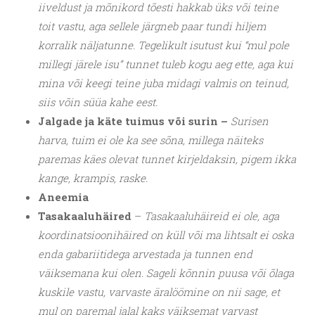
iiveldust ja mõnikord tõesti hakkab üks või teine
toit vastu, aga sellele järgneb paar tundi hiljem
korralik näljatunne. Tegelikult isutust kui “mul pole
millegi järele isu” tunnet tuleb kogu aeg ette, aga kui
mina või keegi teine juba midagi valmis on teinud,
siis võin süüa kahe eest.
Jalgade ja käte tuimus või surin –
Surisen
harva, tuim ei ole ka see sõna, millega näiteks
paremas käes olevat tunnet kirjeldaksin, pigem ikka
kange, krampis, raske.
Aneemia
Tasakaaluhäired
–
Tasakaaluhäireid ei ole, aga
koordinatsioonihäired on küll või ma lihtsalt ei oska
enda gabariitidega arvestada ja tunnen end
väiksemana kui olen. Sageli kõnnin puusa või õlaga
kuskile vastu, varvaste äralöömine on nii sage, et
mul on paremal jalal kaks väiksemat varvast